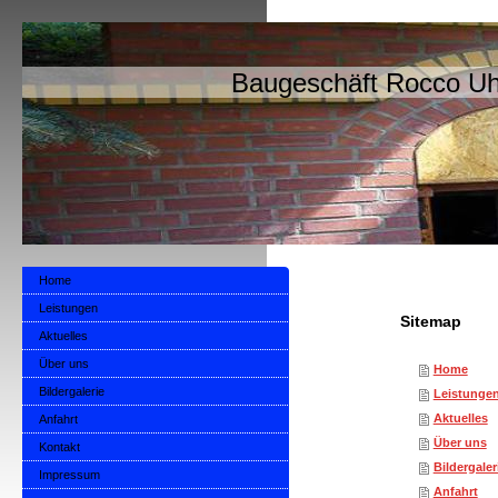
Baugeschäft Rocco Uh
Home
Leistungen
Sitemap
Aktuelles
Über uns
Home
Bildergalerie
Leistunge
Aktuelles
Anfahrt
Über uns
Kontakt
Bildergaler
Impressum
Anfahrt